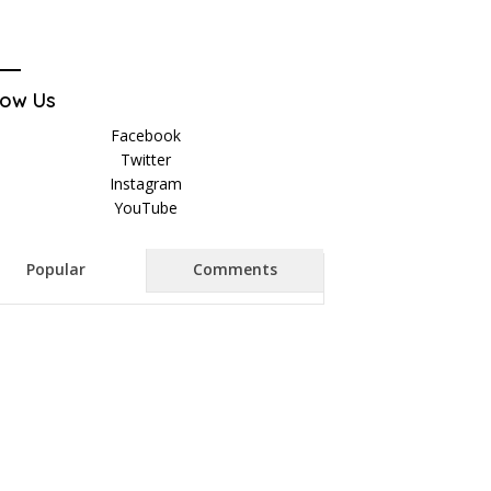
low Us
Facebook
Twitter
Instagram
YouTube
Popular
Comments
lur; Sufi Madura
Heboh Blangkon dan Batik Tulis
P