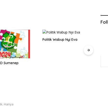
Fol
Politik Wabup Nyi Eva
AKD Sumenep
Ra Li
tik. Hanya