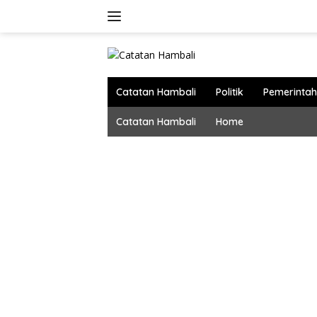
Langsung
ke
konten
Catatan Hambali
Politik
Pemerinta
Catatan Hambali
Home