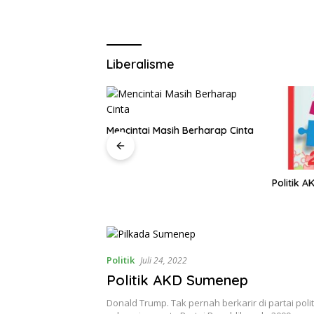
Liberalisme
Mencintai Masih Berharap Cinta
ati Fauzi
Politik 
Politik
Juli 24, 2022
Politik AKD Sumenep
Donald Trump. Tak pernah berkarir di partai poli