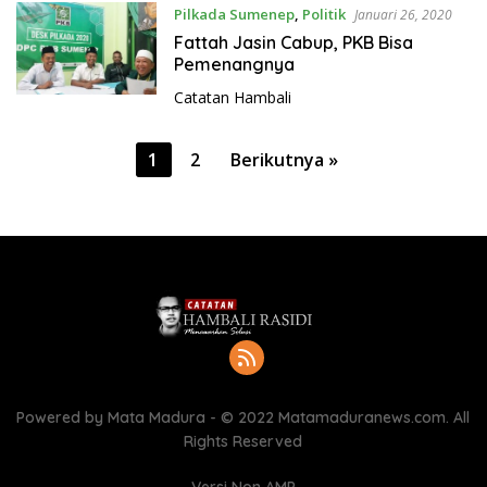
Pilkada Sumenep
,
Politik
Januari 26, 2020
Fattah Jasin Cabup, PKB Bisa
Pemenangnya
Catatan Hambali
P
1
2
Berikutnya »
a
g
i
n
a
s
i
p
Powered by Mata Madura - © 2022 Matamaduranews.com. All
o
Rights Reserved
s
Versi Non AMP