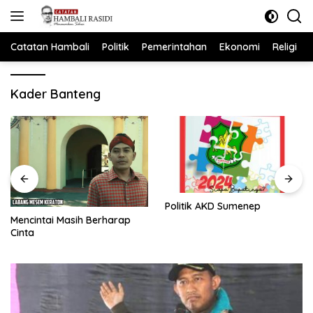
Langsung
ke
konten
Catatan Hambali
Politik
Pemerintahan
Ekonomi
Religi
Kader Banteng
Politik AKD Sumenep
Mencintai Masih Berharap
Cinta