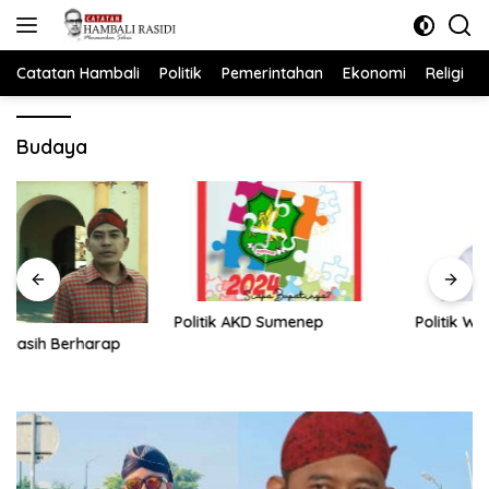
Langsung
ke
konten
Catatan Hambali
Politik
Pemerintahan
Ekonomi
Religi
Budaya
Politik AKD Sumenep
Politik Wabup Nyi Eva