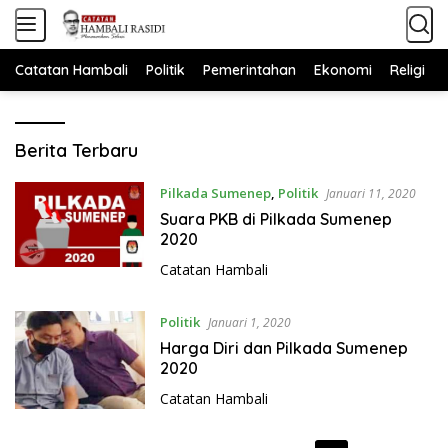
L
a
n
Catatan Hambali
Politik
Pemerintahan
Ekonomi
Religi
g
s
u
C
n
Berita Terbaru
a
g
t
k
Pilkada Sumenep
,
Politik
Januari 11, 2020
a
e
Suara PKB di Pilkada Sumenep
t
k
2020
a
o
Catatan Hambali
n
n
t
H
e
a
Politik
Januari 1, 2020
n
m
Harga Diri dan Pilkada Sumenep
b
2020
a
Catatan Hambali
l
i