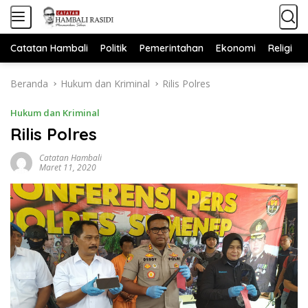
L
a
n
Catatan Hambali
Politik
Pemerintahan
Ekonomi
Religi
g
s
u
Beranda
Hukum dan Kriminal
Rilis Polres
n
g
Hukum dan Kriminal
k
Rilis Polres
e
k
Catatan Hambali
Maret 11, 2020
o
n
t
e
n