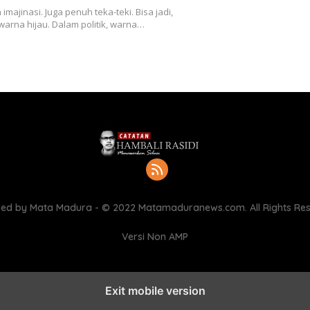
imajinasi. Juga penuh teka-teki. Bisa jadi,
warna hijau. Dalam politik, warna…
ed by Mata Madura - © 2022 Matamaduranews.com. All Rights Re
Versi Non AMP
Exit mobile version