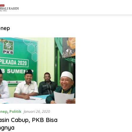
enep
enep
,
Politik
Januari 26, 2020
asin Cabup, PKB Bisa
gnya