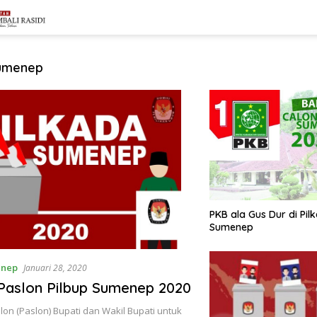
Sumenep
PKB ala Gus Dur di Pil
Sumenep
enep
Januari 28, 2020
 Paslon Pilbup Sumenep 2020
n (Paslon) Bupati dan Wakil Bupati untuk