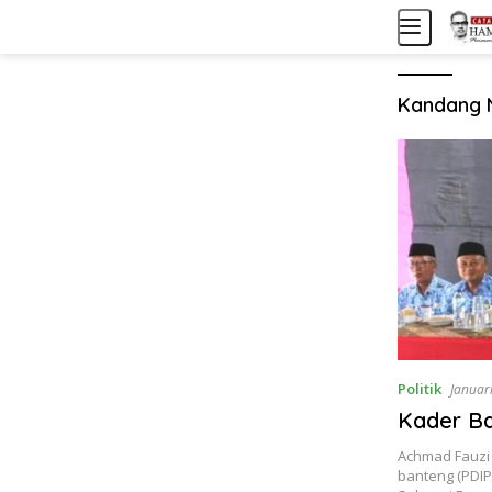
L
a
n
g
Kandang 
s
u
n
g
k
e
k
o
n
t
e
n
Politik
Januar
Kader B
Achmad Fauzi 
banteng (PDIP