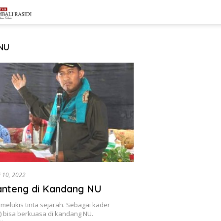
NU
i 10, 2022
anteng di Kandang NU
melukis tinta sejarah. Sebagai kader
) bisa berkuasa di kandang NU.