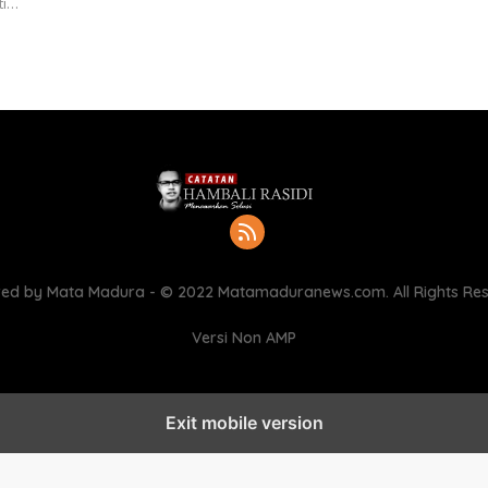
ti…
ed by Mata Madura - © 2022 Matamaduranews.com. All Rights Re
Versi Non AMP
Exit mobile version